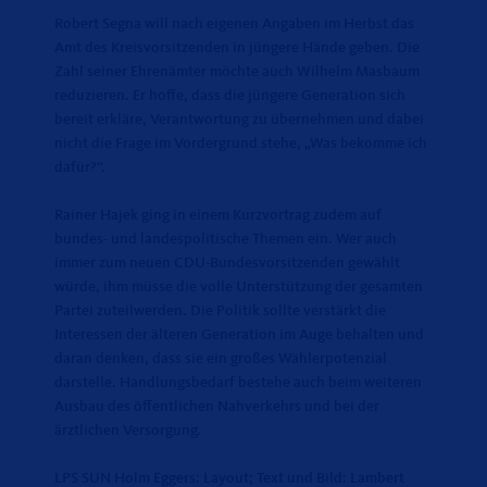
Robert Segna will nach eigenen Angaben im Herbst das
Amt des Kreisvorsitzenden in jüngere Hände geben. Die
Zahl seiner Ehrenämter möchte auch Wilhelm Masbaum
reduzieren. Er hoﬀe, dass die jüngere Generation sich
bereit erkläre, Verantwortung zu übernehmen und dabei
nicht die Frage im Vordergrund stehe, „Was bekomme ich
dafür?“.
Rainer Hajek ging in einem Kurzvortrag zudem auf
bundes- und landespolitische Themen ein. Wer auch
immer zum neuen CDU-Bundesvorsitzenden gewählt
würde, ihm müsse die volle Unterstützung der gesamten
Partei zuteilwerden. Die Politik sollte verstärkt die
Interessen der älteren Generation im Auge behalten und
daran denken, dass sie ein großes Wählerpotenzial
darstelle. Handlungsbedarf bestehe auch beim weiteren
Ausbau des öﬀentlichen Nahverkehrs und bei der
ärztlichen Versorgung.
LPS SUN Holm Eggers: Layout; Text und Bild: Lambert