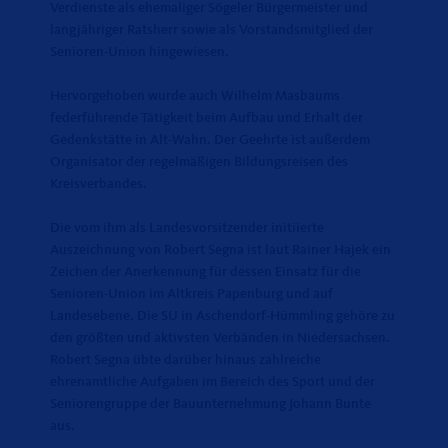
Verdienste als ehemaliger Sögeler Bürgermeister und
langjähriger Ratsherr sowie als Vorstandsmitglied der
Senioren-Union hingewiesen.
Hervorgehoben wurde auch Wilhelm Masbaums
federführende Tätigkeit beim Aufbau und Erhalt der
Gedenkstätte in Alt-Wahn. Der Geehrte ist außerdem
Organisator der regelmäßigen Bildungsreisen des
Kreisverbandes.
Die vom ihm als Landesvorsitzender initiierte
Auszeichnung von Robert Segna ist laut Rainer Hajek ein
Zeichen der Anerkennung für dessen Einsatz für die
Senioren-Union im Altkreis Papenburg und auf
Landesebene. Die SU in Aschendorf-Hümmling gehöre zu
den größten und aktivsten Verbänden in Niedersachsen.
Robert Segna übte darüber hinaus zahlreiche
ehrenamtliche Aufgaben im Bereich des Sport und der
Seniorengruppe der Bauunternehmung Johann Bunte
aus.