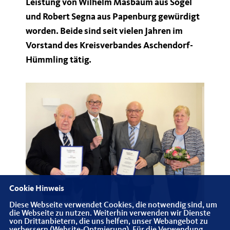
Leistung von Wilhelm Masbaum aus Sögel
und Robert Segna aus Papenburg gewürdigt
worden. Beide sind seit vielen Jahren im
Vorstand des Kreisverbandes Aschendorf-
Hümmling tätig.
Cookie Hinweis
Diese Webseite verwendet Cookies, die notwendig sind, um
die Webseite zu nutzen. Weiterhin verwenden wir Dienste
Mit der Ehrennadel der Senioren-Union zeichnete
von Drittanbietern, die uns helfen, unser Webangebot zu
Landesvorsitzender Rainer Hajek (zweiter von links)
verbessern (Website-Optmierung). Für die Verwendung