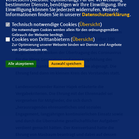
bestimmter Dienste, benötigen wir Ihre Einwilligung. Ihre
Robert Segna und Wilhelm Masbaum und Ehefrau (von
Einwilligung können Sie jederzeit widerrufen. Weitere
links) aus.
Informationen finden Sie in unserer
Datenschutzerklärung
.
Technisch notwendige Cookies (
Übersicht
)
Die notwendigen Cookies werden allein für den ordnungsgemäßen
Ursprünglich war geplant, Wilhelm Masbaum im Rahmen
Gebrauch der Webseite benötigt.
einer Veranstaltung des Kreisverbandes mit über 100
Cookies von Drittanbietern (
Übersicht
)
Zur Optimierung unserer Webseite binden wir Dienste und Angebote
Mitgliedern in Sögel mit der Ehrennadel auszuzeichnen.
von Drittanbietern ein.
Angesichts der Risiken der Übertragung des Coronavirus
für die ältere Generation und einer Empfehlung des
Alle akzeptieren
Auswahl speichern
Gesundheitsamtes wurde dieses Treﬀen abgesagt. Die
Ehrung fand dann im kleinen Kreis des Vorstandes statt.
Landesvorsitzender Rainer Hajek erläuterte die
Vergabekriterien. Die Ehrung mit der Ehrennadel sei
vorgesehen für Mitglieder, die sich durch
herausragendes ehrenamtliches und soziales
Engagement, langjährigen kontinuierlichen Einsatz sowie
und durch die Übernahme gesellschaftlicher Aufgaben“
verdient gemacht hätten. Der Kreisverband hatte die
Ehrung von Masbaum beantragt und dabei auf dessen